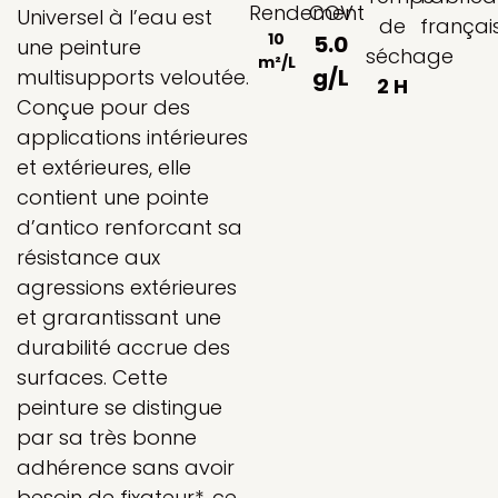
Rendement
COV
Universel à l’eau est
de
françai
10
5.0
une peinture
séchage
m²/L
g/L
multisupports veloutée.
2 H
Conçue pour des
applications intérieures
et extérieures, elle
contient une pointe
d’antico renforcant sa
résistance aux
agressions extérieures
et grarantissant une
durabilité accrue des
surfaces. Cette
peinture se distingue
par sa très bonne
adhérence sans avoir
besoin de fixateur*, ce