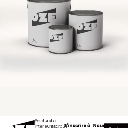
Peintures
La
S'inscrire à
Nous
intérieures
marque