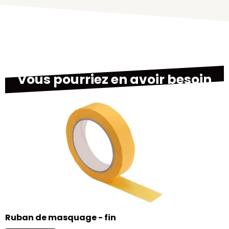
Vous pourriez en avoir besoin
M
Ruban de masquage - fin