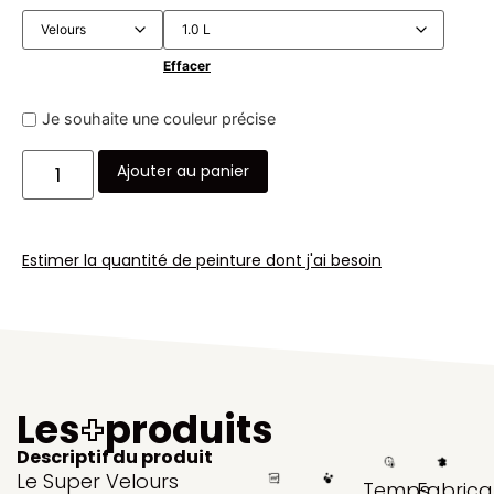
Effacer
Je souhaite une couleur précise
Ajouter au panier
Estimer la quantité de peinture dont j'ai besoin
Les
+
produits
Descriptif du produit
Le Super Velours
Temps
Fabrica