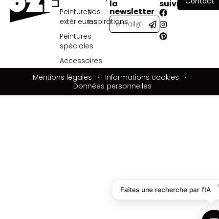
Contact
la
suivre
newsletter
Peintures
Nos
extérieures
inspirations
Peintures
spéciales
Accessoires
Mentions légales
Informations cookies
Données personnelles
Faites une recherche par l'IA