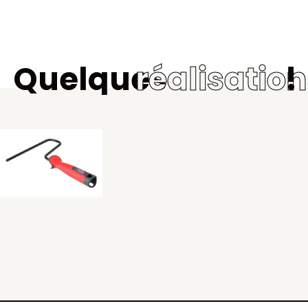
Quelques
réalisatio
!