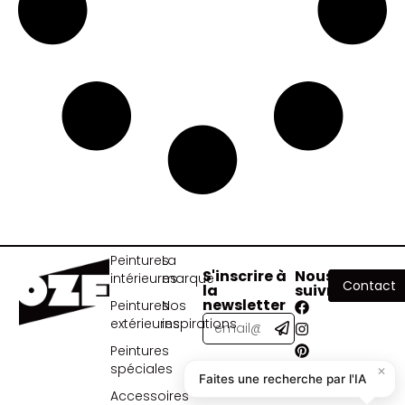
Peintures
La
S'inscrire à
Nous
intérieures
marque
Contact
la
suivre
newsletter
Peintures
Nos
extérieures
inspirations
Peintures
spéciales
✕
Faites une recherche par l'IA
Accessoires