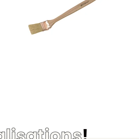
alisations
!