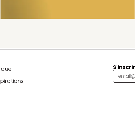
S'inscri
rque
pirations