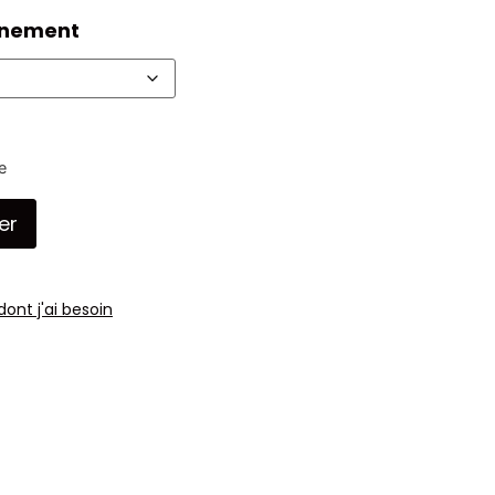
nnement
e
er
dont j'ai besoin