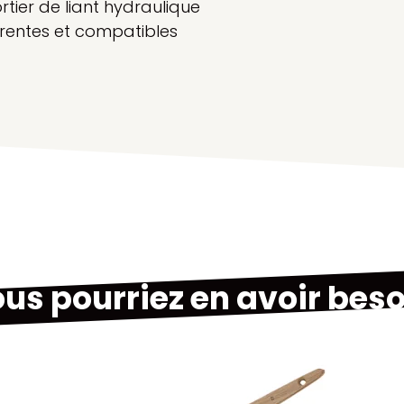
rtier de liant hydraulique
érentes et compatibles
us pourriez en avoir beso