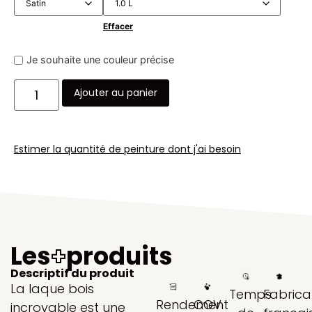
Effacer
Je souhaite une couleur précise
Ajouter au panier
Estimer la quantité de peinture dont j'ai besoin
Les
+
produits
Descriptif du produit
La laque bois
Temps
Fabrica
Rendement
COV
incroyable est une