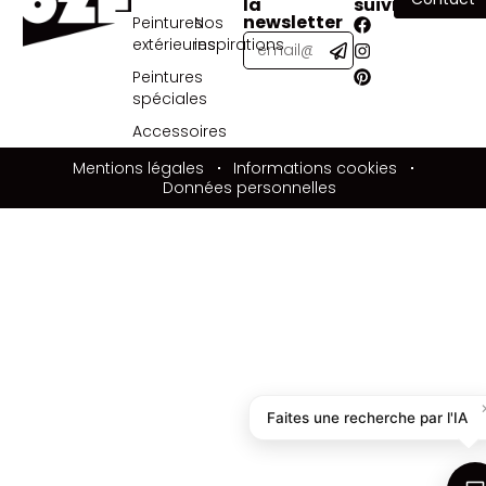
la
suivre
newsletter
Peintures
Nos
extérieures
inspirations
Peintures
spéciales
Accessoires
Mentions légales
Informations cookies
Données personnelles
Faites une recherche par l'IA