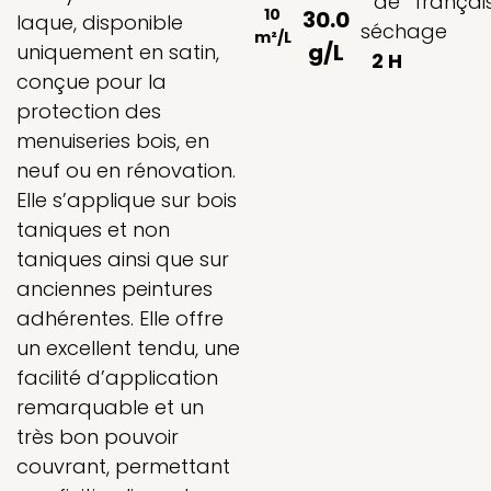
de
françai
10
30.0
laque, disponible
séchage
m²/L
g/L
uniquement en satin,
2 H
conçue pour la
protection des
menuiseries bois, en
neuf ou en rénovation.
Elle s’applique sur bois
taniques et non
taniques ainsi que sur
anciennes peintures
adhérentes. Elle offre
un excellent tendu, une
facilité d’application
remarquable et un
très bon pouvoir
couvrant, permettant