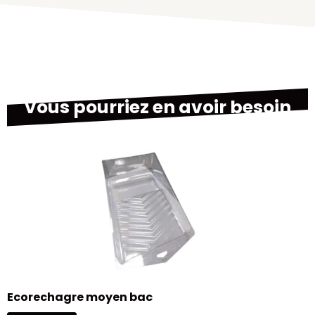
Vous pourriez en avoir besoin
B
Ecorechagre moyen bac