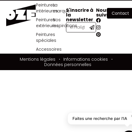
Peintures
La
S'inscrire à
Nous
intérieures
marque
Contact
la
suivre
newsletter
Peintures
Nos
extérieures
inspirations
Peintures
spéciales
Accessoires
Mentions légales
Informations cookies
Données personnelles
Faites une recherche par l'IA