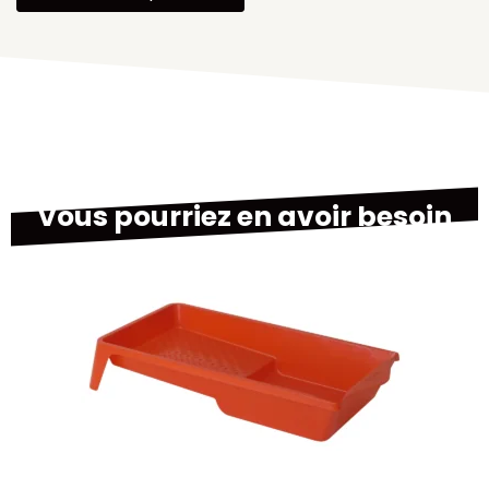
Vous pourriez en avoir besoin
M