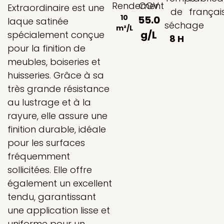
Rendement
COV
Extraordinaire est une
de
françai
10
55.0
laque satinée
séchage
m²/L
g/L
spécialement conçue
8 H
pour la finition de
meubles, boiseries et
huisseries. Grâce à sa
très grande résistance
au lustrage et à la
rayure, elle assure une
finition durable, idéale
pour les surfaces
fréquemment
sollicitées. Elle offre
également un excellent
tendu, garantissant
une application lisse et
uniforme pour un