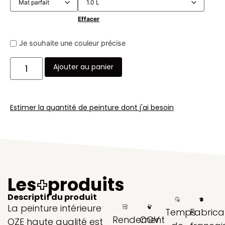
Effacer
Je souhaite une couleur précise
Ajouter au panier
Estimer la quantité de peinture dont j'ai besoin
Les
+
produits
Descriptif du produit
La peinture intérieure
Temps
Fabrica
Rendement
COV
OZE haute qualité est