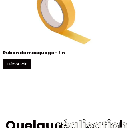
M
Ruban de masquage - fin
Découvrir
Quelques
réalisatio
!