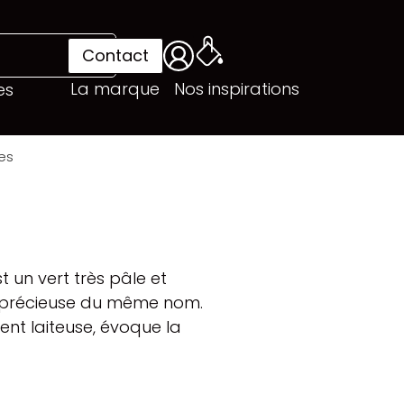
Contact
La marque
Nos inspirations
es
res
t un vert très pâle et
rre précieuse du même nom.
ent laiteuse, évoque la