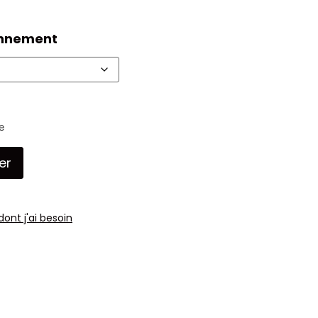
onnement
e
er
dont j'ai besoin