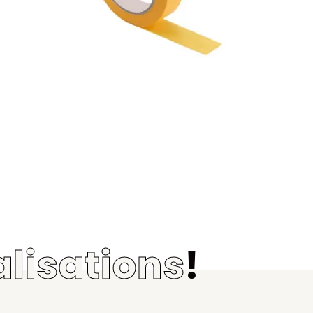
alisations
!