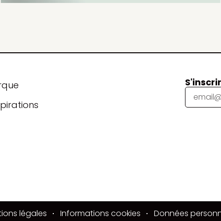
S'inscri
rque
pirations
ions légales
Informations cookies
Données personn