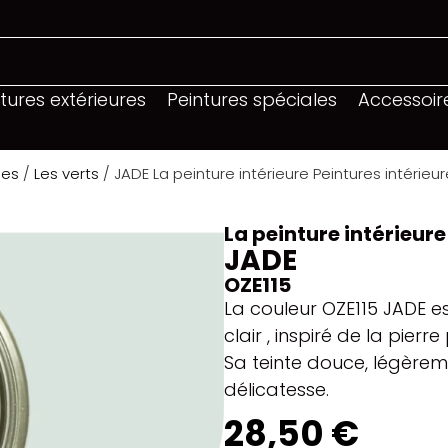
tures extérieures
Peintures spéciales
Accessoir
les
/
Les verts
/ JADE La peinture intérieure Peintures intérieu
La peinture intérieure
JADE
OZE115
La couleur OZE115 JADE es
clair , inspiré de la pie
Sa teinte douce, légèrem
délicatesse.
28,50 €