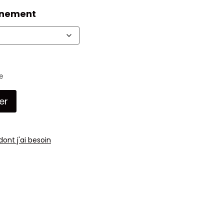
nnement
e
er
dont j'ai besoin