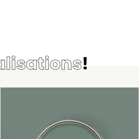
alisations
!