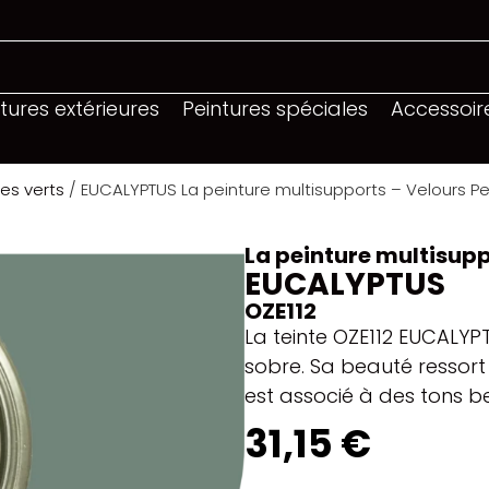
tures extérieures
Peintures spéciales
Accessoir
Les verts
/ EUCALYPTUS La peinture multisupports – Velours Pe
La peinture multisupp
EUCALYPTUS
OZE112
La teinte OZE112 EUCALYPT
sobre. Sa beauté ressort 
est associé à des tons be
31,15 €