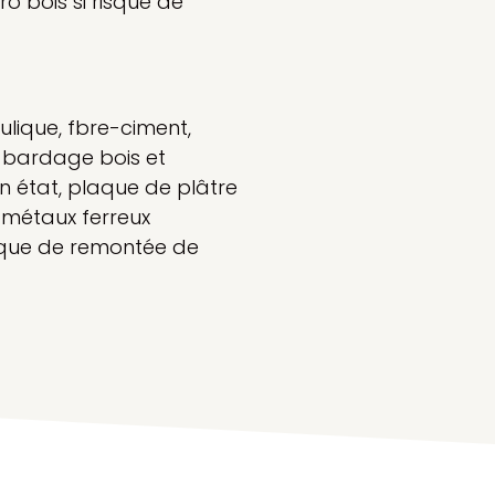
ro bois si risque de
ulique, fbre-ciment,
 bardage bois et
 état, plaque de plâtre
 métaux ferreux
isque de remontée de