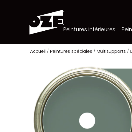
Peintures intérieures
Pein
Accueil
/
Peintures spéciales
/
Multisupports
/