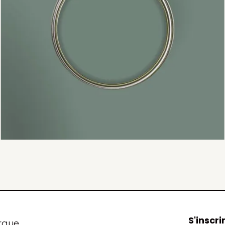
S'inscri
rque