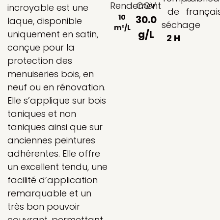
Rendement
COV
incroyable est une
de
françai
10
30.0
laque, disponible
séchage
m²/L
g/L
uniquement en satin,
2 H
conçue pour la
protection des
menuiseries bois, en
neuf ou en rénovation.
Elle s’applique sur bois
taniques et non
taniques ainsi que sur
anciennes peintures
adhérentes. Elle offre
un excellent tendu, une
facilité d’application
remarquable et un
très bon pouvoir
couvrant, permettant