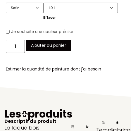
Effacer
Je souhaite une couleur précise
Ajouter au panier
Estimer la quantité de peinture dont j'ai besoin
Les
+
produits
Descriptif du produit
La laque bois
Temps
Fabrica