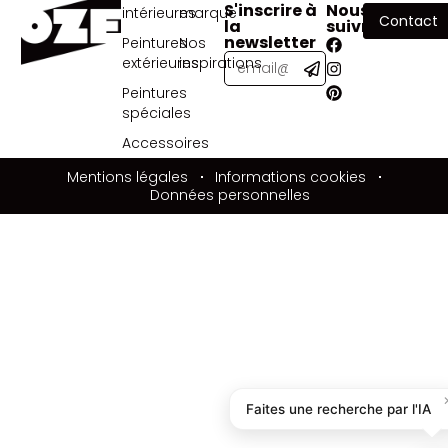
S'inscrire à
Nous
intérieures
marque
Contact
la
suivre
newsletter
Peintures
Nos
extérieures
inspirations
Peintures
spéciales
Accessoires
Mentions légales
Informations cookies
Données personnelles
Faites une recherche par l'IA