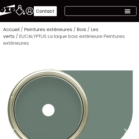
Contact
Accueil
/
Peintures extérieures
/
Bois
/
Les
verts
/ EUCALYPTUS La laque bois extérieure Peintures
extérieures