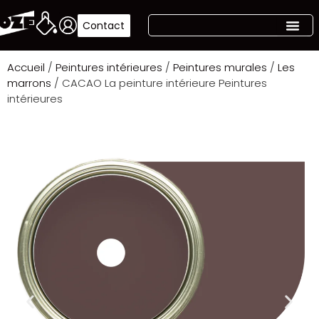
Contact
Accueil
/
Peintures intérieures
/
Peintures murales
/
Les
marrons
/ CACAO La peinture intérieure Peintures
intérieures