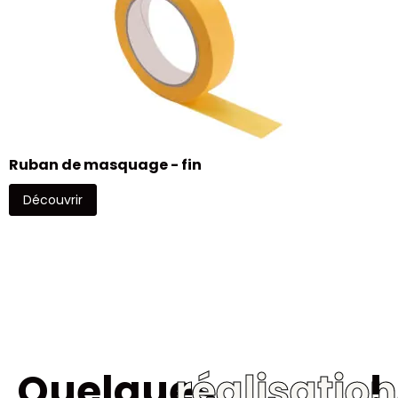
M
Ruban de masquage - fin
Découvrir
Quelques
réalisatio
!