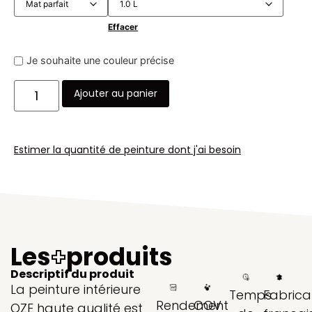
Effacer
Je souhaite une couleur précise
Ajouter au panier
Estimer la quantité de peinture dont j'ai besoin
Les
+
produits
Descriptif du produit
La peinture intérieure
Temps
Fabrica
Rendement
COV
OZE haute qualité est