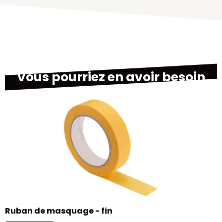
Vous pourriez en avoir besoin
M
Ruban de masquage - fin