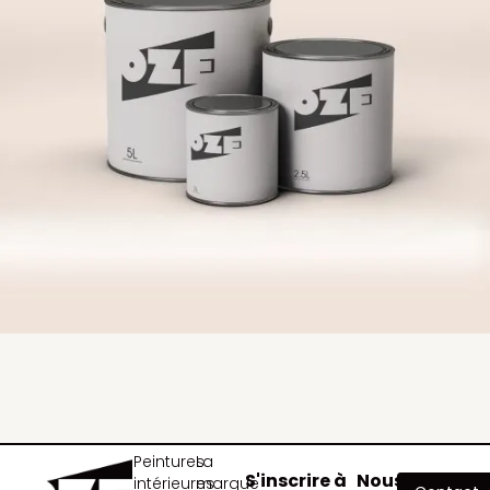
Peintures
La
S'inscrire à
Nous
intérieures
marque