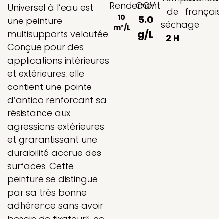
Rendement
COV
Universel à l’eau est
de
françai
10
5.0
une peinture
séchage
m²/L
g/L
multisupports veloutée.
2 H
Conçue pour des
applications intérieures
et extérieures, elle
contient une pointe
d’antico renforcant sa
résistance aux
agressions extérieures
et grarantissant une
durabilité accrue des
surfaces. Cette
peinture se distingue
par sa très bonne
adhérence sans avoir
besoin de fixateur*, ce