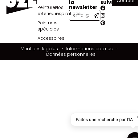
Contact
la
suivre
newsletter
Peintures
Nos
extérieures
inspirations
Peintures
spéciales
Accessoires
Mentions légales
Informations cookies
Données personnelles
Faites une recherche par l'IA