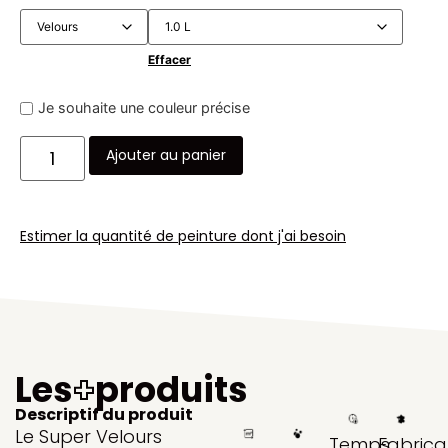
Effacer
Je souhaite une couleur précise
Ajouter au panier
Estimer la quantité de peinture dont j'ai besoin
Les
+
produits
Descriptif du produit
Le Super Velours
Temps
Fabrica