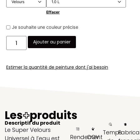
Effacer
Je souhaite une couleur précise
Ajouter au panier
Estimer la quantité de peinture dont j'ai besoin
Les
+
produits
Descriptif du produit
Le Super Velours
Temps
Fabrica
Rendement
COV
Universel à l’eau est