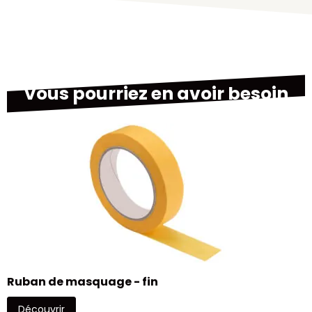
Vous pourriez en avoir besoin
M
Ruban de masquage - fin
Découvrir