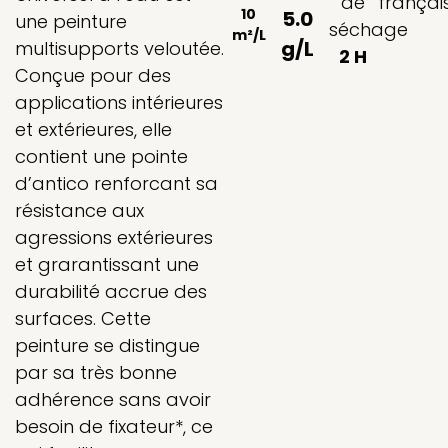
de
françai
10
5.0
une peinture
séchage
m²/L
g/L
multisupports veloutée.
2 H
Conçue pour des
applications intérieures
et extérieures, elle
contient une pointe
d’antico renforcant sa
résistance aux
agressions extérieures
et grarantissant une
durabilité accrue des
surfaces. Cette
peinture se distingue
par sa très bonne
adhérence sans avoir
besoin de fixateur*, ce