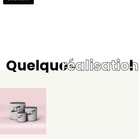
Quelques
réalisatio
!