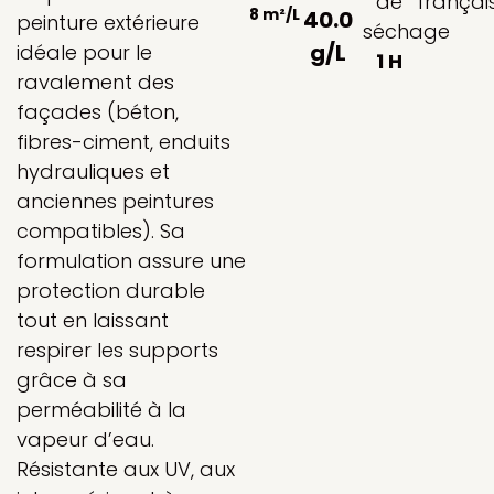
de
françai
8 m²/L
40.0
peinture extérieure
séchage
g/L
idéale pour le
1 H
ravalement des
façades (béton,
fibres-ciment, enduits
hydrauliques et
anciennes peintures
compatibles). Sa
formulation assure une
protection durable
tout en laissant
respirer les supports
grâce à sa
perméabilité à la
vapeur d’eau.
Résistante aux UV, aux