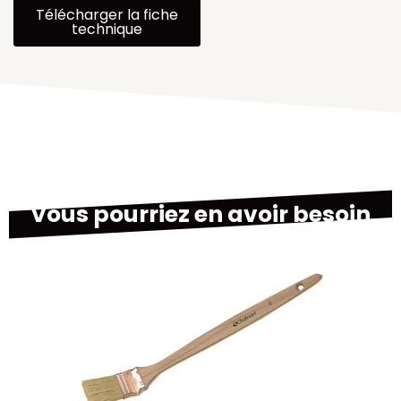
Télécharger la fiche
technique
Vous pourriez en avoir besoin
M