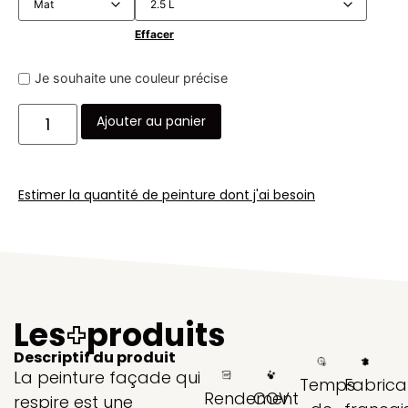
Effacer
Je souhaite une couleur précise
Ajouter au panier
Estimer la quantité de peinture dont j'ai besoin
Les
+
produits
Descriptif du produit
La peinture façade qui
Temps
Fabrica
Rendement
COV
respire est une