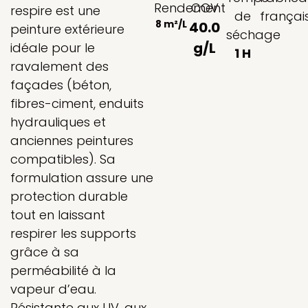
Rendement
COV
respire est une
de
françai
8 m²/L
40.0
peinture extérieure
séchage
g/L
idéale pour le
1 H
ravalement des
façades (béton,
fibres-ciment, enduits
hydrauliques et
anciennes peintures
compatibles). Sa
formulation assure une
protection durable
tout en laissant
respirer les supports
grâce à sa
perméabilité à la
vapeur d’eau.
Résistante aux UV, aux