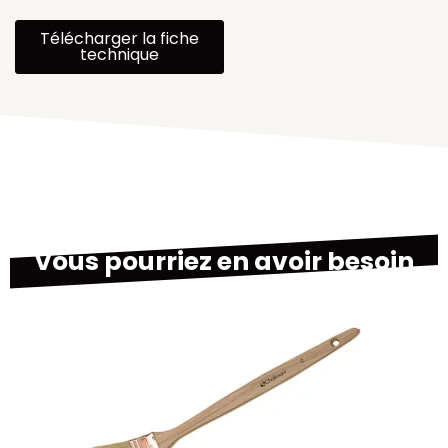
Télécharger la fiche
technique
Vous pourriez en avoir besoin
M