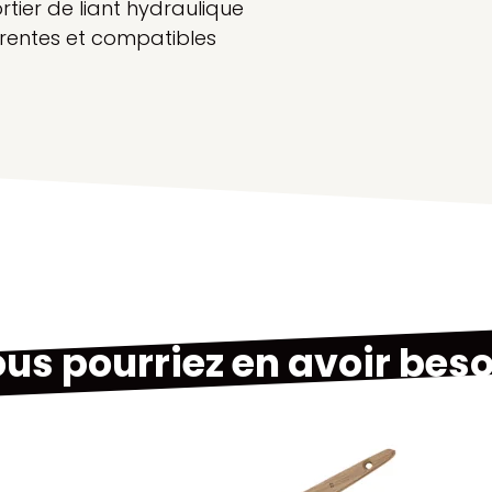
rtier de liant hydraulique
érentes et compatibles
us pourriez en avoir beso