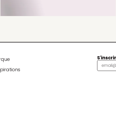
S'inscri
rque
pirations