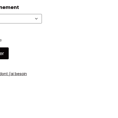
nnement
e
er
dont j'ai besoin