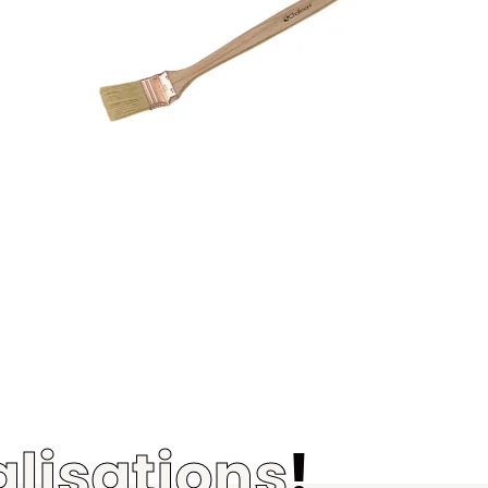
alisations
!