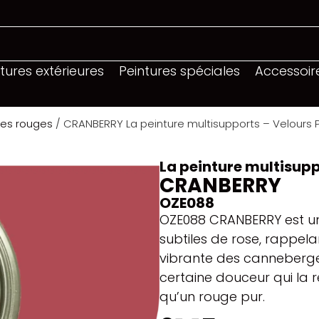
tures extérieures
Peintures spéciales
Accessoir
Les rouges
/ CRANBERRY La peinture multisupports – Velours P
La peinture multisupp
CRANBERRY
OZE088
OZE088 CRANBERRY est u
subtiles de rose, rappelan
vibrante des canneberges
certaine douceur qui la 
qu’un rouge pur.