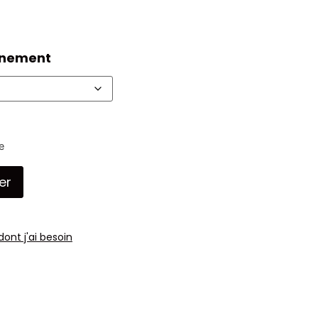
nnement
e
er
dont j'ai besoin