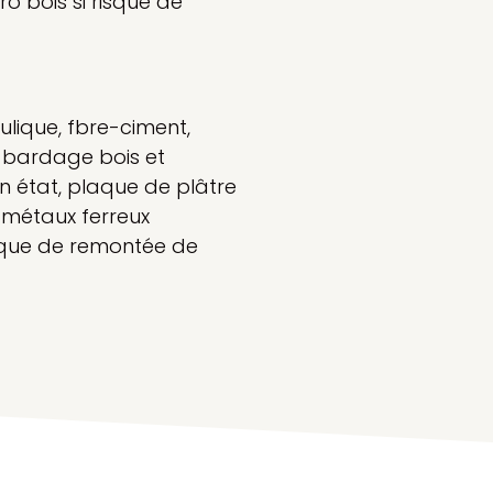
ro bois si risque de
ulique, fbre-ciment,
 bardage bois et
 état, plaque de plâtre
 métaux ferreux
isque de remontée de