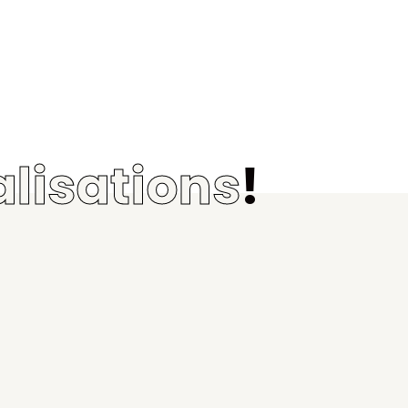
alisations
!