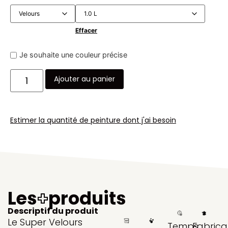
Effacer
Je souhaite une couleur précise
Ajouter au panier
Estimer la quantité de peinture dont j'ai besoin
Les
+
produits
Descriptif du produit
Le Super Velours
Temps
Fabrica