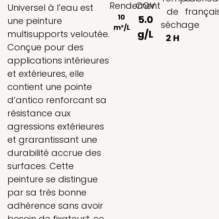
Rendement
COV
Universel à l’eau est
de
françai
10
5.0
une peinture
séchage
m²/L
g/L
multisupports veloutée.
2 H
Conçue pour des
applications intérieures
et extérieures, elle
contient une pointe
d’antico renforcant sa
résistance aux
agressions extérieures
et grarantissant une
durabilité accrue des
surfaces. Cette
peinture se distingue
par sa très bonne
adhérence sans avoir
besoin de fixateur*, ce