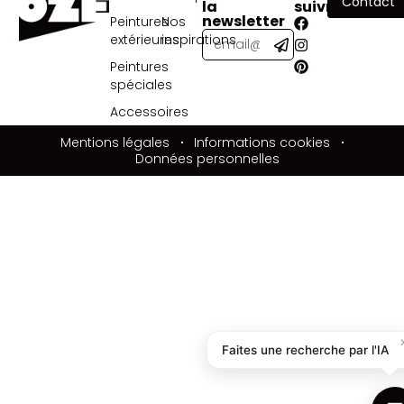
Contact
la
suivre
newsletter
Peintures
Nos
extérieures
inspirations
Peintures
spéciales
Accessoires
Mentions légales
Informations cookies
Données personnelles
Faites une recherche par l'IA