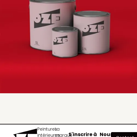
Peintures
La
S'inscrire à
Nous
intérieures
marque