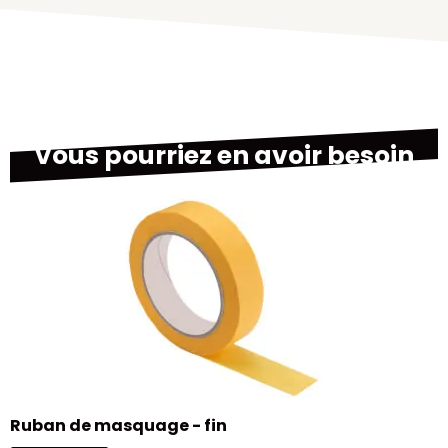
Vous pourriez en avoir besoin
M
Ruban de masquage - fin