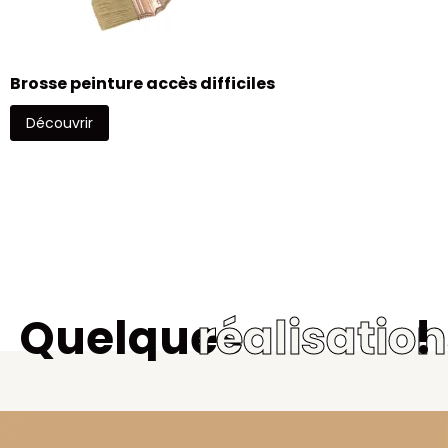
Brosse peinture accès difficiles
Découvrir
Quelques
réalisatio
!