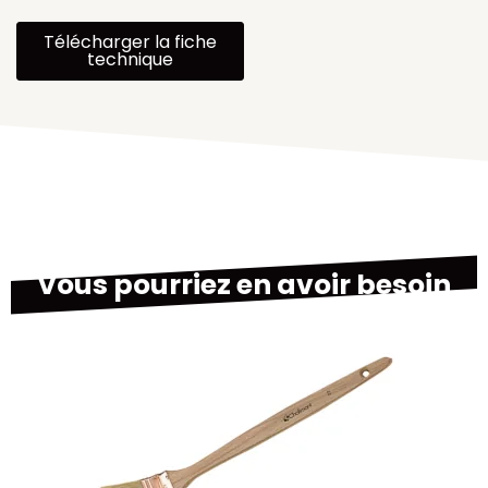
Télécharger la fiche
technique
Vous pourriez en avoir besoin
M