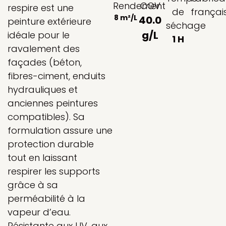
Rendement
COV
respire est une
de
françai
8 m²/L
40.0
peinture extérieure
séchage
g/L
idéale pour le
1 H
ravalement des
façades (béton,
fibres-ciment, enduits
hydrauliques et
anciennes peintures
compatibles). Sa
formulation assure une
protection durable
tout en laissant
respirer les supports
grâce à sa
perméabilité à la
vapeur d’eau.
Résistante aux UV, aux