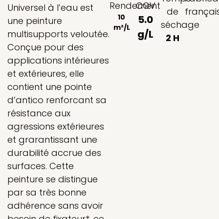
Rendement
COV
Universel à l’eau est
de
françai
10
5.0
une peinture
séchage
m²/L
g/L
multisupports veloutée.
2 H
Conçue pour des
applications intérieures
et extérieures, elle
contient une pointe
d’antico renforcant sa
résistance aux
agressions extérieures
et grarantissant une
durabilité accrue des
surfaces. Cette
peinture se distingue
par sa très bonne
adhérence sans avoir
besoin de fixateur*, ce