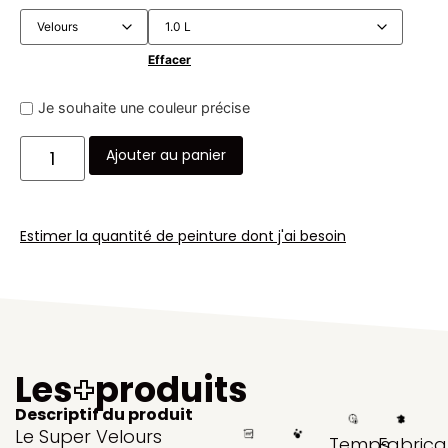
Effacer
Je souhaite une couleur précise
Ajouter au panier
Estimer la quantité de peinture dont j'ai besoin
Les
+
produits
Descriptif du produit
Le Super Velours
Temps
Fabrica