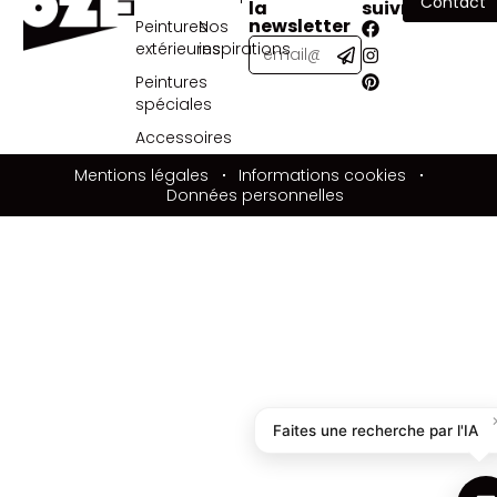
Contact
la
suivre
newsletter
Peintures
Nos
extérieures
inspirations
Peintures
spéciales
Accessoires
Mentions légales
Informations cookies
Données personnelles
Faites une recherche par l'IA