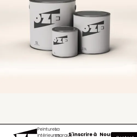
Peintures
La
S'inscrire à
Nous
intérieures
marque