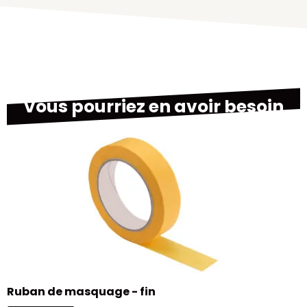
Vous pourriez en avoir besoin
M
Ruban de masquage - fin