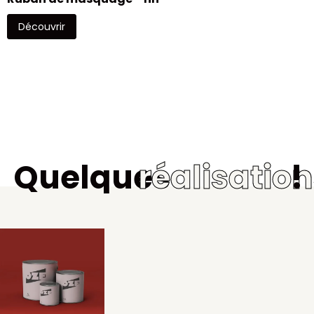
Découvrir
Quelques
réalisatio
!