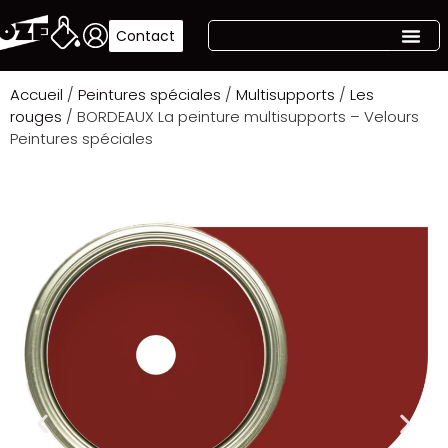
Contact
Accueil
/
Peintures spéciales
/
Multisupports
/
Les
rouges
/ BORDEAUX La peinture multisupports – Velours
Peintures spéciales