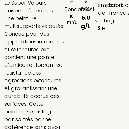
Le Super Velours
Temps
Fabrica
Rendement
COV
Universel à l’eau est
de
françai
10
5.0
une peinture
séchage
m²/L
g/L
multisupports veloutée.
2 H
Conçue pour des
applications intérieures
et extérieures, elle
contient une pointe
d’antico renforcant sa
résistance aux
agressions extérieures
et grarantissant une
durabilité accrue des
surfaces. Cette
peinture se distingue
par sa très bonne
adhérence sans avoir