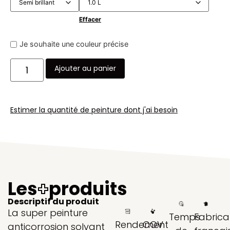
Effacer
Je souhaite une couleur précise
Ajouter au panier
Estimer la quantité de peinture dont j'ai besoin
Les
+
produits
Descriptif du produit
La super peinture
Temps
Fabrica
Rendement
COV
anticorrosion solvant