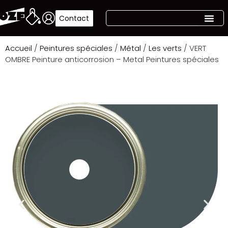
Contact
Accueil
/
Peintures spéciales
/
Métal
/
Les verts
/ VERT
OMBRE Peinture anticorrosion – Metal Peintures spéciales