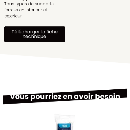
Tous types de supports
ferreux en interieur et
exterieur
Télécharger la fiche
technique
Vous pourriez en avoir besoin
M