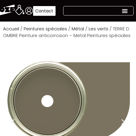
Contact
Accueil
/
Peintures spéciales
/
Métal
/
Les verts
/ TERRE D
OMBRE Peinture anticorrosion – Metal Peintures spéciales