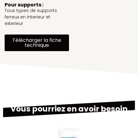
Pour supports :
Tous types de supports
ferreux en interieur et
exterieur
Télécharger la fiche
technique
Vous pourriez en avoir besoin
M