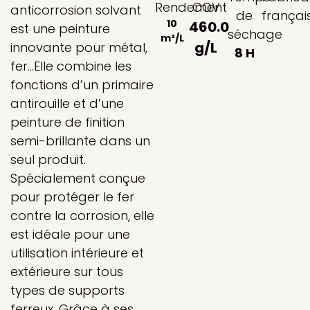
Rendement
COV
anticorrosion solvant
de
françai
10
460.0
est une peinture
séchage
m²/L
g/L
innovante pour métal,
8 H
fer…Elle combine les
fonctions d’un primaire
antirouille et d’une
peinture de finition
semi-brillante dans un
seul produit.
Spécialement conçue
pour protéger le fer
contre la corrosion, elle
est idéale pour une
utilisation intérieure et
extérieure sur tous
types de supports
ferreux. Grâce à ses