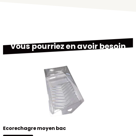
Vous pourriez en avoir besoin
B
Ecorechagre moyen bac