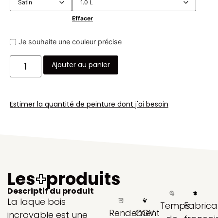
Effacer
Je souhaite une couleur précise
Ajouter au panier
Estimer la quantité de peinture dont j'ai besoin
Les
+
produits
Descriptif du produit
La laque bois
Temps
Fabrica
Rendement
COV
incroyable est une