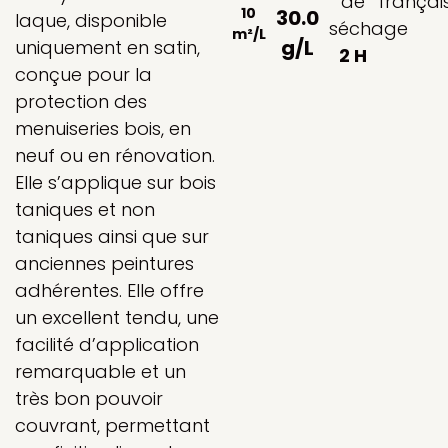
de
françai
10
30.0
laque, disponible
séchage
m²/L
g/L
uniquement en satin,
2 H
conçue pour la
protection des
menuiseries bois, en
neuf ou en rénovation.
Elle s’applique sur bois
taniques et non
taniques ainsi que sur
anciennes peintures
adhérentes. Elle offre
un excellent tendu, une
facilité d’application
remarquable et un
très bon pouvoir
couvrant, permettant