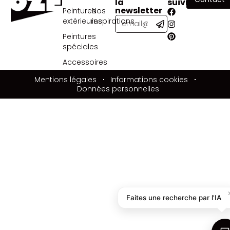
la
suivre
newsletter
Peintures
Nos
extérieures
inspirations
Peintures
spéciales
Accessoires
Mentions légales
Informations cookies
Données personnelles
Faites une recherche par l'IA