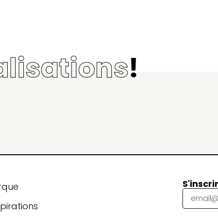
alisations
!
S'inscri
rque
pirations