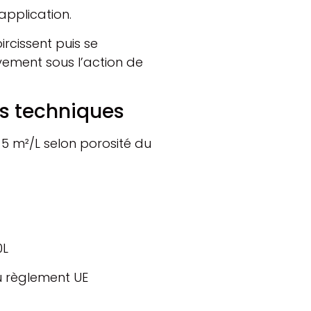
application.
rcissent puis se
ement sous l’action de
s techniques
5 m²/L selon porosité du
0L
u règlement UE