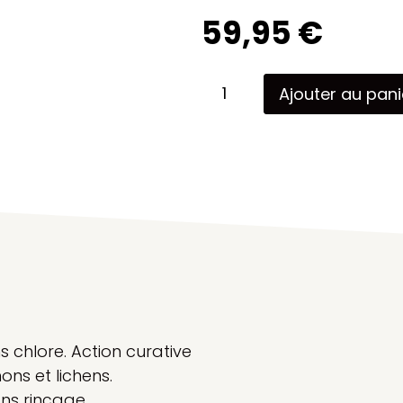
59,95
€
Ajouter au pani
s chlore. Action curative
ns et lichens.
ans rinçage.