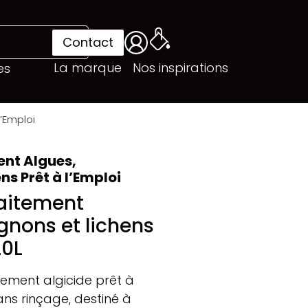
Contact
La marque
Nos inspirations
es
’Emploi
nt Algues,
s Prêt à l’Emploi
aitement
nons et lichens
20L
tement algicide prêt à
sans rinçage, destiné à