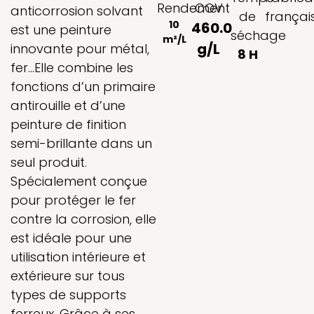
Rendement
COV
anticorrosion solvant
de
françai
10
460.0
est une peinture
séchage
m²/L
g/L
innovante pour métal,
8 H
fer…Elle combine les
fonctions d’un primaire
antirouille et d’une
peinture de finition
semi-brillante dans un
seul produit.
Spécialement conçue
pour protéger le fer
contre la corrosion, elle
est idéale pour une
utilisation intérieure et
extérieure sur tous
types de supports
ferreux. Grâce à ses