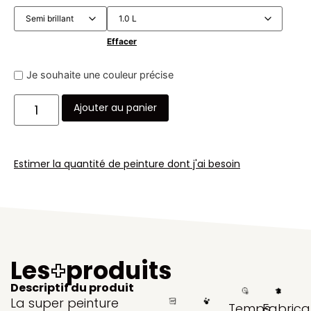
Effacer
Je souhaite une couleur précise
Ajouter au panier
Estimer la quantité de peinture dont j'ai besoin
Les
+
produits
Descriptif du produit
La super peinture
Temps
Fabrica