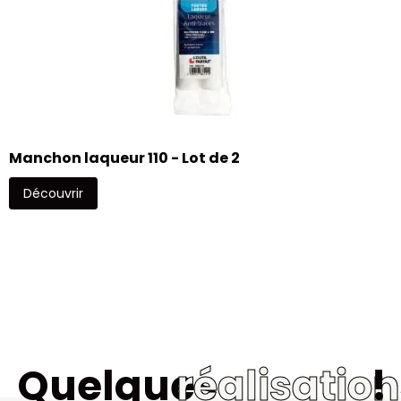
M
Manchon laqueur 110 - Lot de 2
Découvrir
Quelques
réalisatio
!