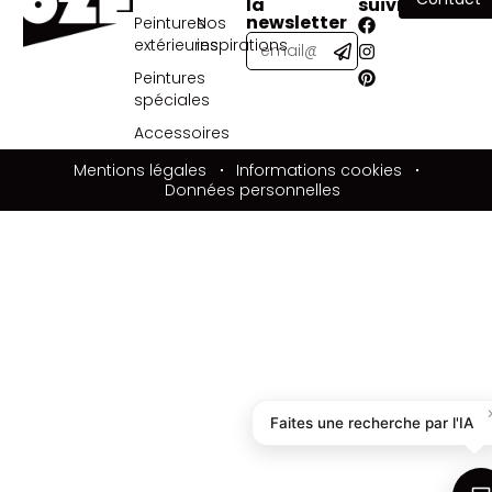
la
suivre
newsletter
Peintures
Nos
extérieures
inspirations
Peintures
spéciales
Accessoires
Mentions légales
Informations cookies
Données personnelles
Faites une recherche par l'IA