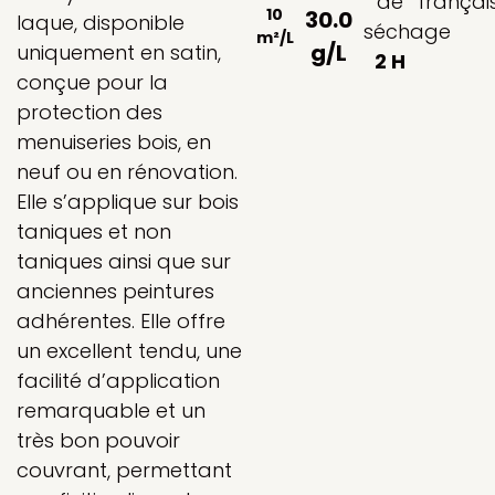
de
françai
10
30.0
laque, disponible
séchage
m²/L
g/L
uniquement en satin,
2 H
conçue pour la
protection des
menuiseries bois, en
neuf ou en rénovation.
Elle s’applique sur bois
taniques et non
taniques ainsi que sur
anciennes peintures
adhérentes. Elle offre
un excellent tendu, une
facilité d’application
remarquable et un
très bon pouvoir
couvrant, permettant