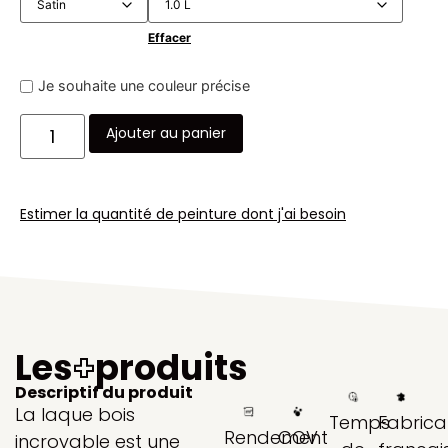
Effacer
Je souhaite une couleur précise
Ajouter au panier
Estimer la quantité de peinture dont j'ai besoin
Les
+
produits
Descriptif du produit
La laque bois
Temps
Fabrica
Rendement
COV
incroyable est une