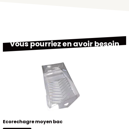
Vous pourriez en avoir besoin
B
Ecorechagre moyen bac