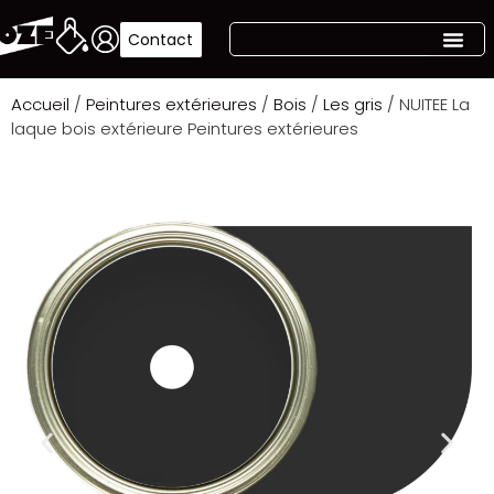
Contact
Accueil
/
Peintures extérieures
/
Bois
/
Les gris
/ NUITEE La
laque bois extérieure Peintures extérieures