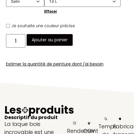
Effacer
Je souhaite une couleur précise
Ajouter au panier
Estimer la quantité de peinture dont j'ai besoin
Les
+
produits
Descriptif du produit
La laque bois
Temps
Fabrica
Rendement
COV
incroyable est une