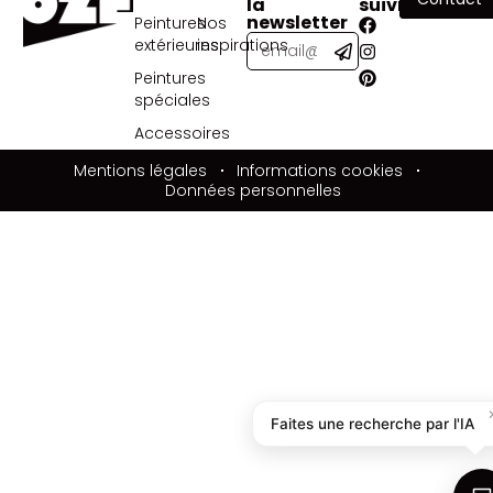
la
suivre
newsletter
Peintures
Nos
extérieures
inspirations
Peintures
spéciales
Accessoires
Mentions légales
Informations cookies
Données personnelles
Faites une recherche par l'IA