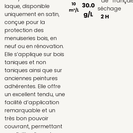
de
françai
10
30.0
laque, disponible
séchage
m²/L
g/L
uniquement en satin,
2 H
conçue pour la
protection des
menuiseries bois, en
neuf ou en rénovation.
Elle s’applique sur bois
taniques et non
taniques ainsi que sur
anciennes peintures
adhérentes. Elle offre
un excellent tendu, une
facilité d’application
remarquable et un
très bon pouvoir
couvrant, permettant