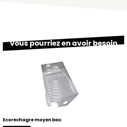
Vous pourriez en avoir besoin
B
Ecorechagre moyen bac