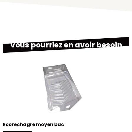
Vous pourriez en avoir besoin
B
Ecorechagre moyen bac