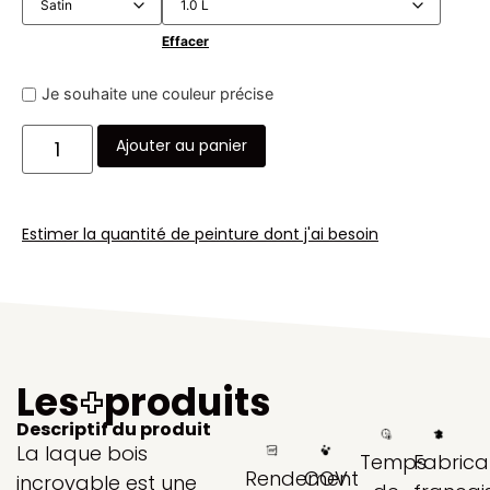
Effacer
Je souhaite une couleur précise
Ajouter au panier
Estimer la quantité de peinture dont j'ai besoin
Les
+
produits
Descriptif du produit
La laque bois
Temps
Fabrica
Rendement
COV
incroyable est une