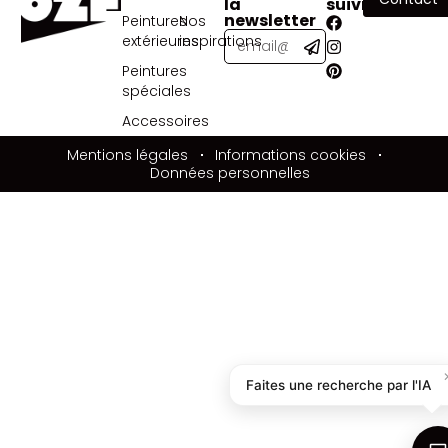
la
suivre
newsletter
Peintures
Nos
extérieures
inspirations
Peintures
spéciales
Accessoires
Mentions légales
Informations cookies
Données personnelles
Faites une recherche par l'IA