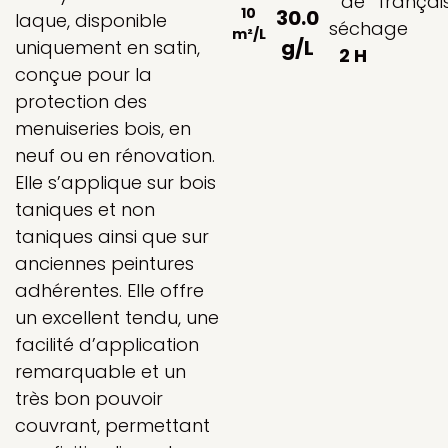
de
françai
10
30.0
laque, disponible
séchage
m²/L
g/L
uniquement en satin,
2 H
conçue pour la
protection des
menuiseries bois, en
neuf ou en rénovation.
Elle s’applique sur bois
taniques et non
taniques ainsi que sur
anciennes peintures
adhérentes. Elle offre
un excellent tendu, une
facilité d’application
remarquable et un
très bon pouvoir
couvrant, permettant