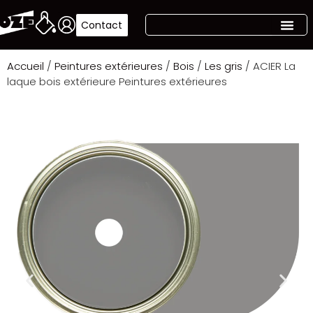
Contact
Accueil
/
Peintures extérieures
/
Bois
/
Les gris
/ ACIER La
laque bois extérieure Peintures extérieures